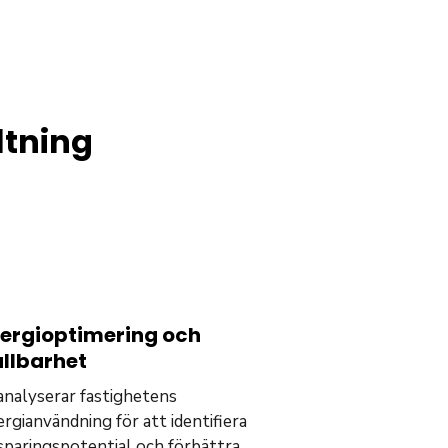
ltning
ergioptimering och
llbarhet
analyserar fastighetens
rgianvändning för att identifiera
sparingspotential och förbättra