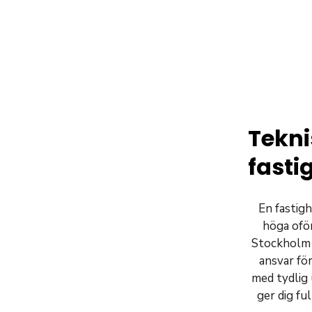
Tekni
fasti
En fastigh
höga oför
Stockholm m
ansvar fö
med tydlig
ger dig fu