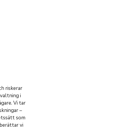
ch riskerar
valtning i
gare. Vi tar
skningar –
etssätt som
berättar vi