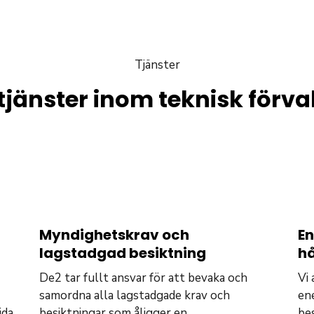
Tjänster
tjänster inom teknisk förva
Myndighetskrav och
En
lagstadgad besiktning
hå
De2 tar fullt ansvar för att bevaka och
Vi 
samordna alla lagstadgade krav och
ene
ida
besiktningar som åligger en
be