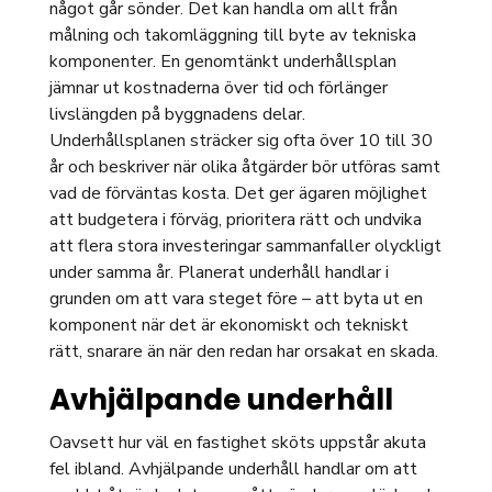
något går sönder. Det kan handla om allt från
målning och takomläggning till byte av tekniska
komponenter. En genomtänkt underhållsplan
jämnar ut kostnaderna över tid och förlänger
livslängden på byggnadens delar.
Underhållsplanen sträcker sig ofta över 10 till 30
år och beskriver när olika åtgärder bör utföras samt
vad de förväntas kosta. Det ger ägaren möjlighet
att budgetera i förväg, prioritera rätt och undvika
att flera stora investeringar sammanfaller olyckligt
under samma år. Planerat underhåll handlar i
grunden om att vara steget före – att byta ut en
komponent när det är ekonomiskt och tekniskt
rätt, snarare än när den redan har orsakat en skada.
Avhjälpande underhåll
Oavsett hur väl en fastighet sköts uppstår akuta
fel ibland. Avhjälpande underhåll handlar om att