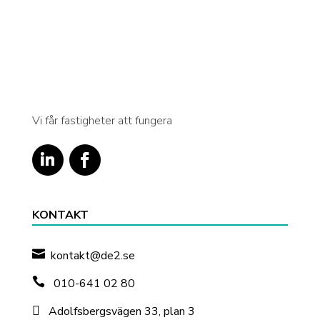
Vi får fastigheter att fungera
KONTAKT

kontakt@de2.se

010-641 02 80

Adolfsbergsvägen 33, plan 3