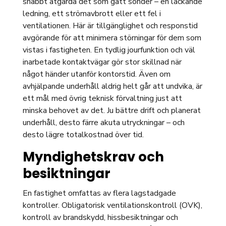
snabbt åtgärda det som gått sönder – en läckande
ledning, ett strömavbrott eller ett fel i
ventilationen. Här är tillgänglighet och responstid
avgörande för att minimera störningar för dem som
vistas i fastigheten. En tydlig jourfunktion och väl
inarbetade kontaktvägar gör stor skillnad när
något händer utanför kontorstid. Även om
avhjälpande underhåll aldrig helt går att undvika, är
ett mål med övrig teknisk förvaltning just att
minska behovet av det. Ju bättre drift och planerat
underhåll, desto färre akuta utryckningar – och
desto lägre totalkostnad över tid.
Myndighetskrav och
besiktningar
En fastighet omfattas av flera lagstadgade
kontroller. Obligatorisk ventilationskontroll (OVK),
kontroll av brandskydd, hissbesiktningar och