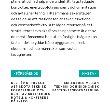
planerat och avhjälpande underhåll, lagstadgade
kontroller, energiuppföljning samt dokumentation
och avtalshantering. Tillsammans säkerställer
dessa delar att fastigheten är säker, funktionell
och kostnadseffektiv. Att lägga resurser på ett
strukturerat tekniskt förvaltningsarbete är ett av
de mest lönsamma beslut en fastighetsägare kan
fatta – det skyddar både byggnadens skick,
ekonomin och de människor som vistas i
fastigheten.
‹
›
FÖREGÅENDE
NÄSTA
DE2 FÅR UPPDRAGET
SKILLNADEN MELLAN
ATT SKÖTA TEKNISK
TEKNISK OCH EKONOMISK
FÖRVALTNING OCH
FASTIGHETSFÖRVALTNING
DRIFT AV SKYTTEHOLM
HOTELL & KONFERENS
PÅ EKERÖ