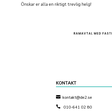
Önskar er alla en riktigt trevlig helg!
RAMAVTAL MED FAST
KONTAKT

kontakt@de2.se

010-641 02 80